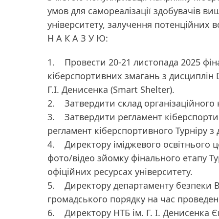
умов для самореалізації здобувачів ви
університету, залучення потенційних вс
Н А К А З У Ю:
1. Провести 20-21 листопада 2025 фіна
кіберспортивних змагань з дисциплін DO
Г.І. Денисенка (Smart Shelter).
2. Затвердити склад організаційного к
3. Затвердити регламент кіберспортивн
регламент кіберспортивного Турніру з 
4. Директору іміджевого освітнього 
фото/відео зйомку фінального етапу Ту
офіційних ресурсах університету.
5. Директору департаменту безпеки 
громадського порядку на час проведенн
6. Директору НТБ ім. Г. І. Денисенка 