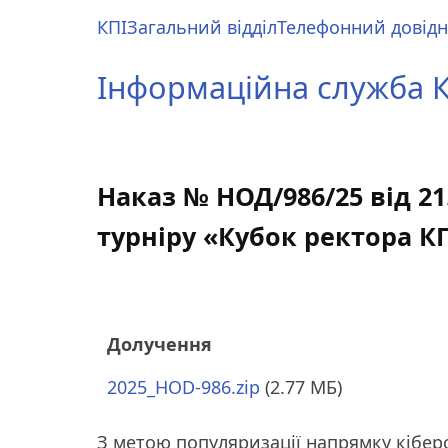
Перейти
КПІ
Загальний відділ
Телефонний довід
до
Main
основного
menu
Інформаційна служба КП
вмісту
Наказ № НОД/986/25 від 21
турніру «Кубок ректора КП
Долучення
2025_HOD-986.zip
(2.77 МБ)
З метою популяризації напрямку кіберс