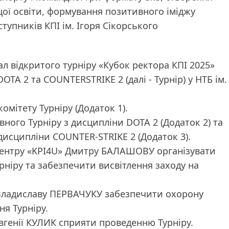
щої освіти, формування позитивного іміджу
тупників КПІ ім. Ігоря Сікорського
л відкритого турніру «Кубок ректора КПІ 2025»
TA 2 та COUNTERSTRIKE 2 (далі - Турнір) у НТБ ім.
омітету Турніру (Додаток 1).
ого Турніру з дисципліни DOTA 2 (Додаток 2) та
дисципліни COUNTER-STRIKE 2 (Додаток 3).
центру «KPI4U» Дмитру БАЛАШОВУ організувати
рніру та забезпечити висвітлення заходу на
Владиславу ПЕРВАЧУКУ забезпечити охорону
я Турніру.
Євгенії КУЛИК сприяти проведенню Турніру.