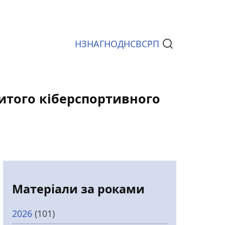
НЗ
НАГ
НОД
НСВС
РП
Документи
ритого кіберспортивного
Матеріали за роками
2026
(101)