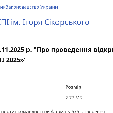
ник
Законодавство України
І ім. Ігоря Сікорського
.11.2025 р. "Про проведення відк
І 2025»"
Розмір
2.77 МБ
порту і командної гри формату 5х5, створення