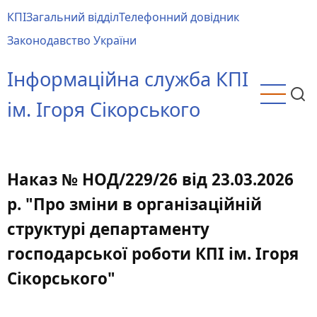
Перейти
КПІ
Загальний відділ
Телефонний довідник
до
Main
Законодавство України
основного
menu
вмісту
Інформаційна служба КПІ
ім. Ігоря Сікорського
Наказ № НОД/229/26 від 23.03.2026
р. "Про зміни в організаційній
структурі департаменту
господарської роботи КПІ ім. Ігоря
Сікорського"