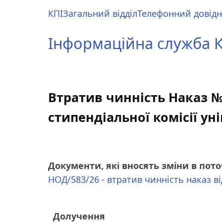
Перейти
КПІ
Загальний відділ
Телефонний довід
до
Main
основного
menu
Інформаційна служба КП
вмісту
Втратив чинність Наказ № 
стипендіальної комісії ун
Документи, які вносять зміни в пот
НОД/583/26 - втратив чинність наказ в
Долучення