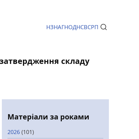
НЗ
НАГ
НОД
НСВС
РП
Документи
о затвердження складу
Матеріали за роками
2026
(101)