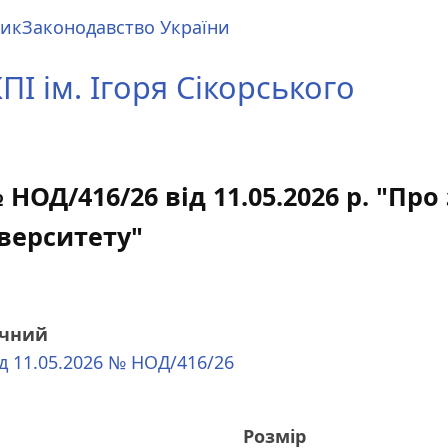
ник
Законодавство України
І ім. Ігоря Сікорського
НОД/416/26 від 11.05.2026 р. "Пр
іверситету"
очний
ід 11.05.2026 № НОД/416/26
Розмір