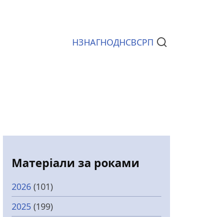
НЗ
НАГ
НОД
НСВС
РП
Документи
Матеріали за роками
2026
(101)
2025
(199)