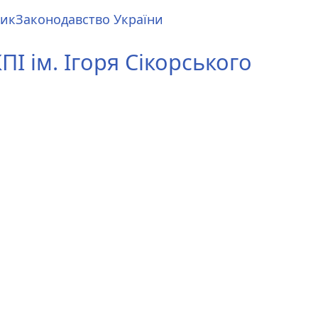
ник
Законодавство України
І ім. Ігоря Сікорського