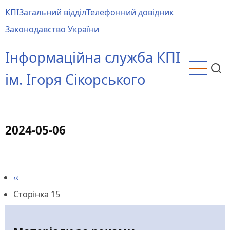
Перейти
КПІ
Загальний відділ
Телефонний довідник
до
Main
Законодавство України
основного
menu
вмісту
Інформаційна служба КПІ
ім. Ігоря Сікорського
2024-05-06
Попередня
‹‹
Розбивка
сторінка
Сторінка 15
на
сторінки