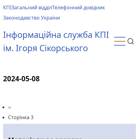
Перейти
КПІ
Загальний відділ
Телефонний довідник
до
Main
Законодавство України
основного
menu
вмісту
Інформаційна служба КПІ
ім. Ігоря Сікорського
2024-05-08
Попередня
‹‹
Розбивка
сторінка
Сторінка 3
на
сторінки