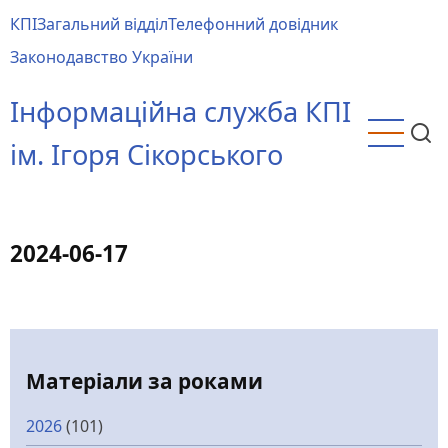
Перейти
КПІ
Загальний відділ
Телефонний довідник
до
Main
Законодавство України
основного
menu
вмісту
Інформаційна служба КПІ
ім. Ігоря Сікорського
2024-06-17
Матеріали за роками
2026
(101)