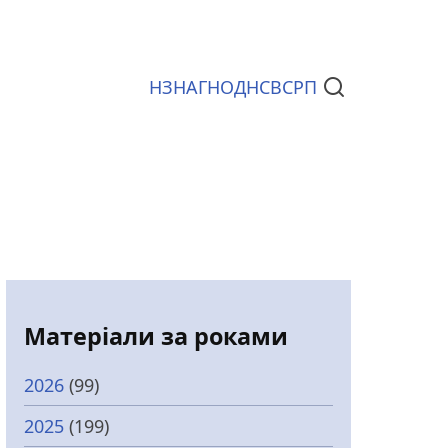
НЗ
НАГ
НОД
НСВС
РП
Документи
Матеріали за роками
2026
(99)
2025
(199)