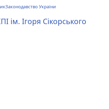
ник
Законодавство України
І ім. Ігоря Сікорського