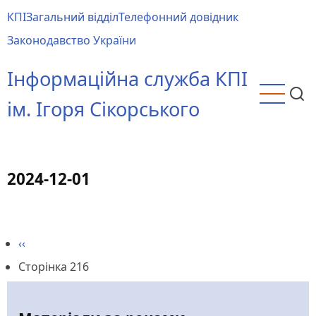
Перейти
КПІ
Загальний відділ
Телефонний довідник
до
Main
Законодавство України
основного
menu
вмісту
Інформаційна служба КПІ
ім. Ігоря Сікорського
2024-12-01
Попередня
‹‹
Розбивка
сторінка
Сторінка 216
на
сторінки