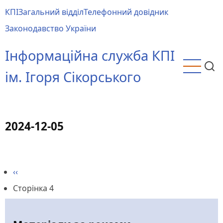
Перейти
КПІ
Загальний відділ
Телефонний довідник
до
Main
Законодавство України
основного
menu
вмісту
Інформаційна служба КПІ
ім. Ігоря Сікорського
2024-12-05
Попередня
‹‹
Розбивка
сторінка
Сторінка 4
на
сторінки