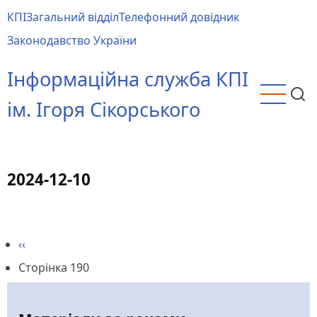
Перейти
КПІ
Загальний відділ
Телефонний довідник
до
Main
Законодавство України
основного
menu
вмісту
Інформаційна служба КПІ
ім. Ігоря Сікорського
2024-12-10
Попередня
‹‹
Розбивка
сторінка
Сторінка 190
на
сторінки