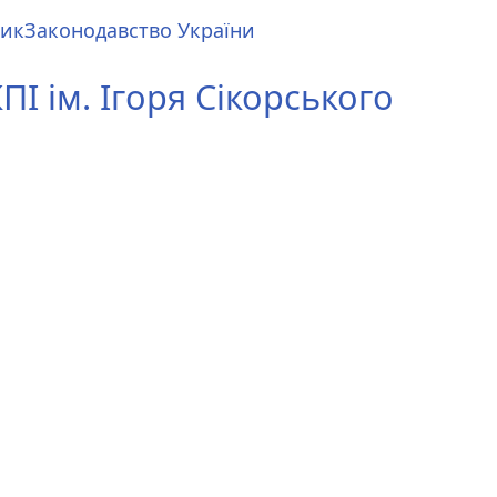
ник
Законодавство України
І ім. Ігоря Сікорського