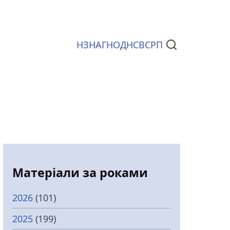
НЗ
НАГ
НОД
НСВС
РП
Документи
Матеріали за роками
2026
(101)
2025
(199)