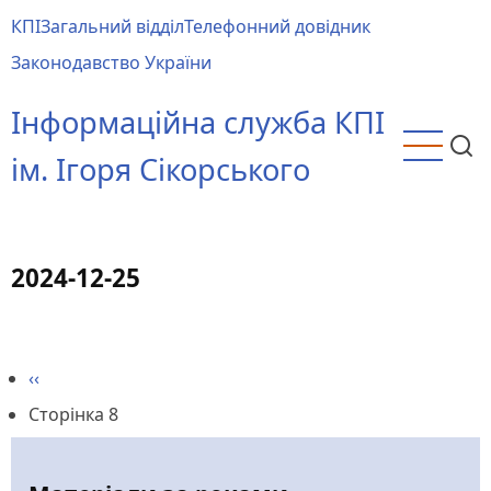
Перейти
КПІ
Загальний відділ
Телефонний довідник
до
Main
Законодавство України
основного
menu
вмісту
Інформаційна служба КПІ
ім. Ігоря Сікорського
2024-12-25
Попередня
‹‹
Розбивка
сторінка
Сторінка 8
на
сторінки