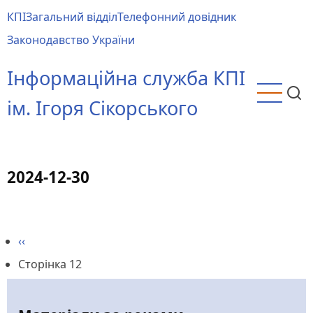
Перейти
КПІ
Загальний відділ
Телефонний довідник
до
Main
Законодавство України
основного
menu
вмісту
Інформаційна служба КПІ
ім. Ігоря Сікорського
2024-12-30
Попередня
‹‹
Розбивка
сторінка
Сторінка 12
на
сторінки