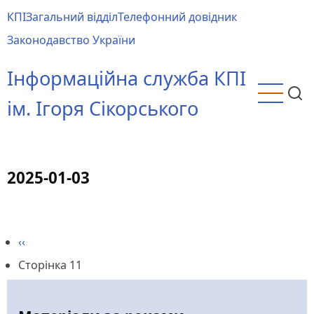
Перейти
КПІ
Загальний відділ
Телефонний довідник
до
Main
Законодавство України
основного
menu
вмісту
Інформаційна служба КПІ
ім. Ігоря Сікорського
2025-01-03
Попередня
‹‹
Розбивка
сторінка
Сторінка 11
на
сторінки