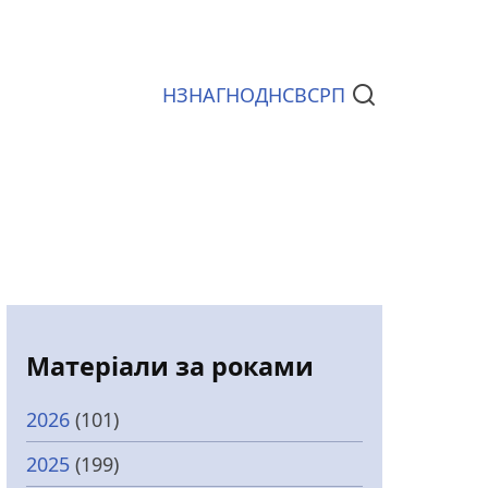
НЗ
НАГ
НОД
НСВС
РП
Документи
Матеріали за роками
2026
(101)
2025
(199)