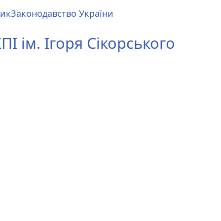
ник
Законодавство України
І ім. Ігоря Сікорського