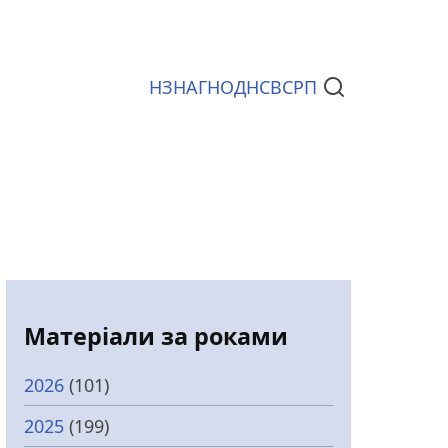
НЗ
НАГ
НОД
НСВС
РП
Документи
Матеріали за роками
2026
(101)
2025
(199)