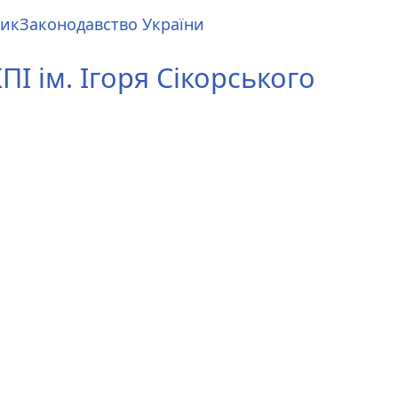
ник
Законодавство України
І ім. Ігоря Сікорського