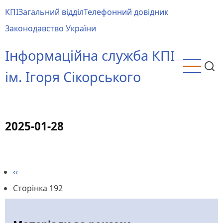
Перейти
КПІ
Загальний відділ
Телефонний довідник
до
Main
Законодавство України
основного
menu
вмісту
Інформаційна служба КПІ
ім. Ігоря Сікорського
2025-01-28
Попередня
‹‹
Розбивка
сторінка
Сторінка 192
на
сторінки