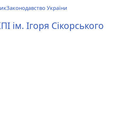
ник
Законодавство України
І ім. Ігоря Сікорського