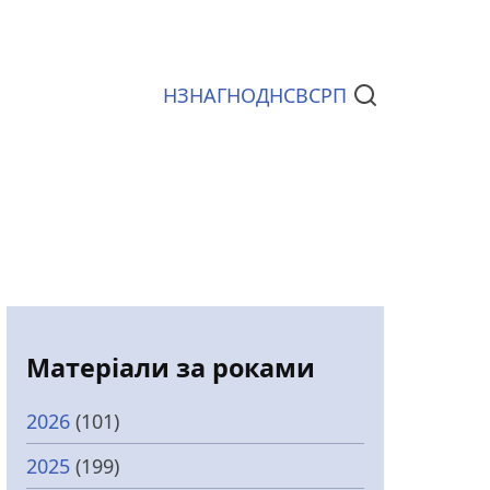
НЗ
НАГ
НОД
НСВС
РП
Документи
Матеріали за роками
2026
(101)
2025
(199)