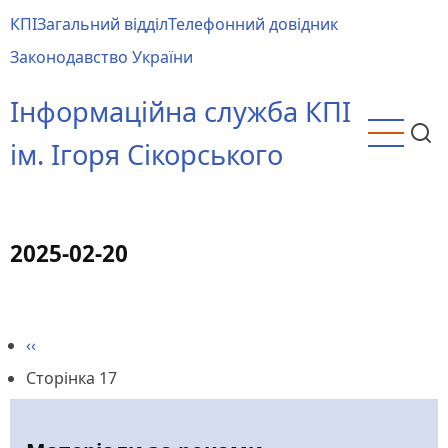
Перейти
КПІ
Загальний відділ
Телефонний довідник
до
Main
Законодавство України
основного
menu
вмісту
Інформаційна служба КПІ
ім. Ігоря Сікорського
2025-02-20
Попередня
‹‹
Розбивка
сторінка
Сторінка 17
на
сторінки