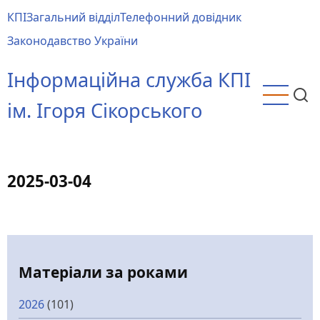
Перейти
КПІ
Загальний відділ
Телефонний довідник
до
Main
Законодавство України
основного
menu
вмісту
Інформаційна служба КПІ
ім. Ігоря Сікорського
2025-03-04
Матеріали за роками
2026
(101)