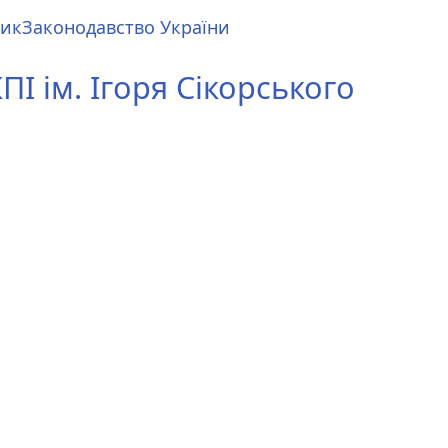
ник
Законодавство України
І ім. Ігоря Сікорського