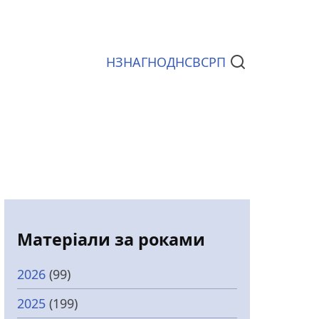
НЗ
НАГ
НОД
НСВС
РП
Документи
Матеріали за роками
2026
(99)
2025
(199)