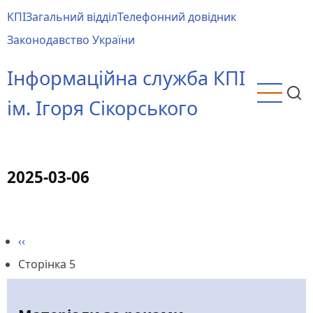
Перейти
КПІ
Загальний відділ
Телефонний довідник
до
Main
Законодавство України
основного
menu
вмісту
Інформаційна служба КПІ
ім. Ігоря Сікорського
2025-03-06
Попередня
‹‹
Розбивка
сторінка
Сторінка 5
на
сторінки