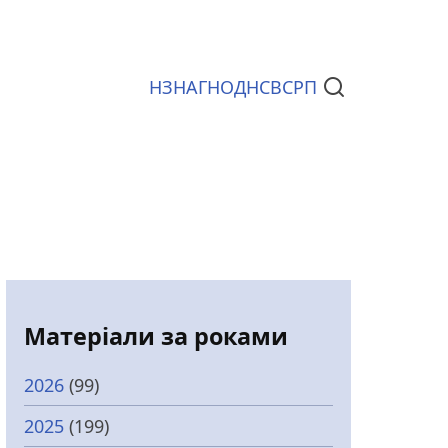
НЗ
НАГ
НОД
НСВС
РП
Документи
Матеріали за роками
2026
(99)
2025
(199)