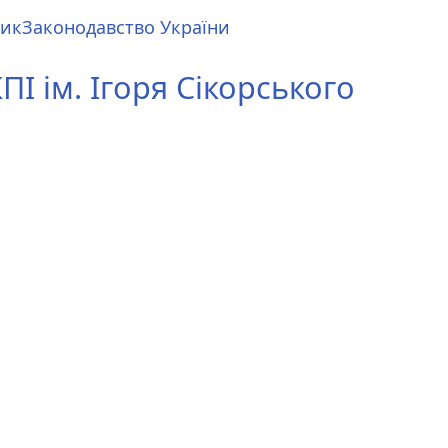
ник
Законодавство України
І ім. Ігоря Сікорського