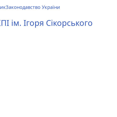
ник
Законодавство України
І ім. Ігоря Сікорського