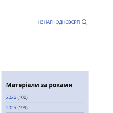
НЗ
НАГ
НОД
НСВС
РП
Документи
Матеріали за роками
2026
(100)
2025
(199)