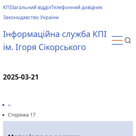
Перейти
КПІ
Загальний відділ
Телефонний довідник
до
Main
Законодавство України
основного
menu
вмісту
Інформаційна служба КПІ
ім. Ігоря Сікорського
2025-03-21
Попередня
‹‹
Розбивка
сторінка
Сторінка 17
на
сторінки