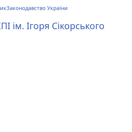
ник
Законодавство України
І ім. Ігоря Сікорського