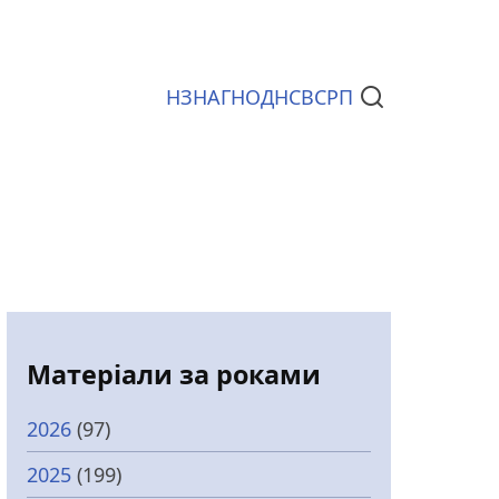
НЗ
НАГ
НОД
НСВС
РП
Документи
Матеріали за роками
2026
(97)
2025
(199)