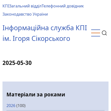
Перейти
КПІ
Загальний відділ
Телефонний довідник
до
Main
Законодавство України
основного
menu
вмісту
Інформаційна служба КПІ
ім. Ігоря Сікорського
2025-05-30
Матеріали за роками
2026
(100)