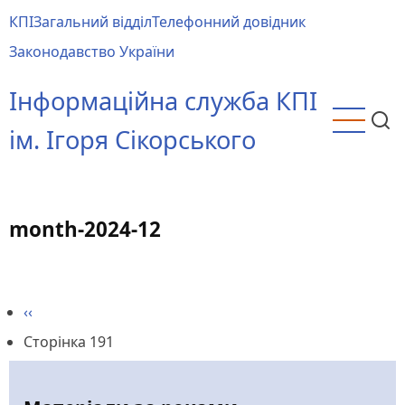
Перейти
КПІ
Загальний відділ
Телефонний довідник
до
Main
Законодавство України
основного
menu
вмісту
Інформаційна служба КПІ
ім. Ігоря Сікорського
month-2024-12
Попередня
‹‹
Розбивка
сторінка
Сторінка 191
на
сторінки