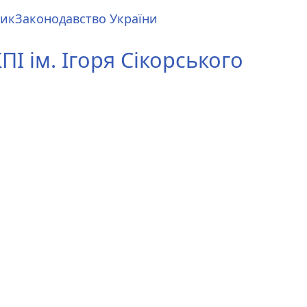
ник
Законодавство України
І ім. Ігоря Сікорського