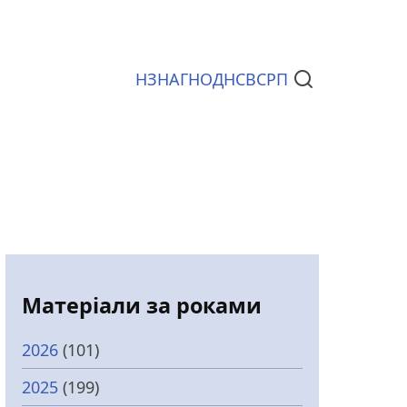
НЗ
НАГ
НОД
НСВС
РП
Документи
Матеріали за роками
2026
(101)
2025
(199)