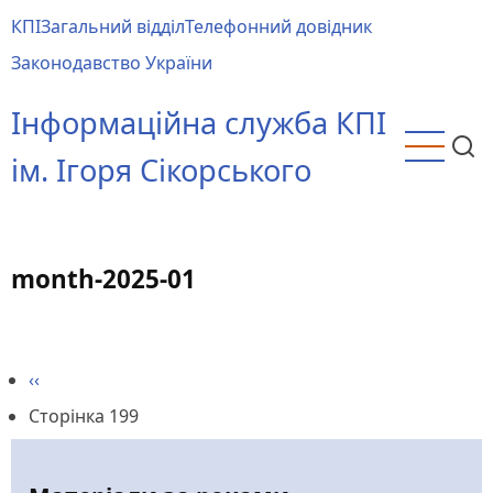
Перейти
КПІ
Загальний відділ
Телефонний довідник
до
Main
Законодавство України
основного
menu
вмісту
Інформаційна служба КПІ
ім. Ігоря Сікорського
month-2025-01
Попередня
‹‹
Розбивка
сторінка
Сторінка 199
на
сторінки