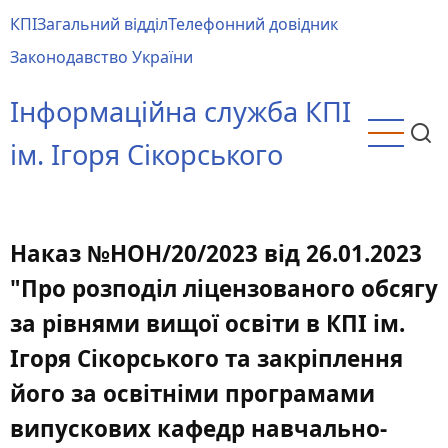
Перейти
КПІ
Загальний відділ
Телефонний довідник
до
Main
Законодавство України
основного
menu
вмісту
Інформаційна служба КПІ
ім. Ігоря Сікорського
Наказ №НОН/20/2023 від 26.01.2023
"Про розподіл ліцензованого обсягу
за рівнями вищої освіти в КПІ ім.
Ігоря Сікорського та закріплення
його за освітніми програмами
випускових кафедр навчально-