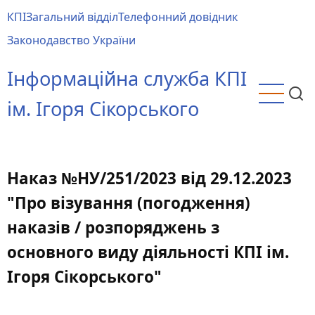
Перейти
КПІ
Загальний відділ
Телефонний довідник
до
Main
Законодавство України
основного
menu
вмісту
Інформаційна служба КПІ
ім. Ігоря Сікорського
Наказ №НУ/251/2023 від 29.12.2023
"Про візування (погодження)
наказів / розпоряджень з
основного виду діяльності КПІ ім.
Ігоря Сікорського"