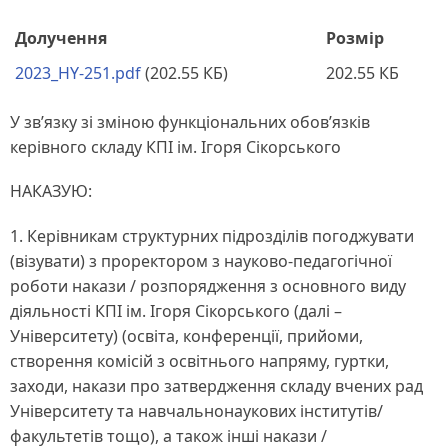
Долучення
Розмір
2023_HY-251.pdf
(202.55 КБ)
202.55 КБ
У зв’язку зі зміною функціональних обов’язків
керівного складу КПІ ім. Ігоря Сікорського
НАКАЗУЮ:
1. Керівникам структурних підрозділів погоджувати
(візувати) з проректором з науково-педагогічної
роботи накази / розпорядження з основного виду
діяльності КПІ ім. Ігоря Сікорського (далі –
Університету) (освіта, конференції, прийоми,
створення комісій з освітнього напряму, гуртки,
заходи, накази про затвердження складу вчених рад
Університету та навчальнонаукових інститутів/
факультетів тощо), а також інші накази /