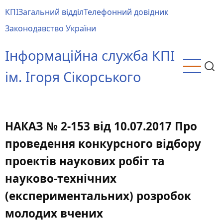
Перейти
КПІ
Загальний відділ
Телефонний довідник
до
Main
Законодавство України
основного
menu
вмісту
Інформаційна служба КПІ
ім. Ігоря Сікорського
НАКАЗ № 2-153 від 10.07.2017 Про
проведення конкурсного відбору
проектів наукових робіт та
науково-технічних
(експериментальних) розробок
молодих вчених