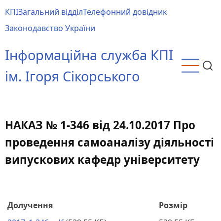
Перейти
КПІ
Загальний відділ
Телефонний довідник
до
Main
Законодавство України
основного
menu
вмісту
Інформаційна служба КПІ
ім. Ігоря Сікорського
НАКАЗ № 1-346 від 24.10.2017 Про
проведення самоаналізу діяльності
випускових кафедр університету
Долучення
Розмір