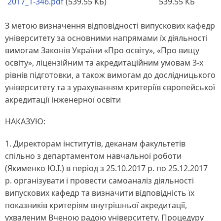
2017_1-346.pdf
(539.55 КБ)
539.55 КБ
З метою визначення відповідності випускових кафедр
університету за основними напрямами їх діяльності
вимогам Законів України «Про освіту», «Про вищу
освіту», ліцензійним та акредитаційним умовам 3-х
рівнів підготовки, а також вимогам до дослідницького
університету та з урахуванням критеріїв європейської
акредитації інженерної освіти
НАКАЗУЮ:
1. Директорам інститутів, деканам факультетів
спільно з департаментом навчальної роботи
(Якименко Ю.І.) в період з 25.10.2017 р. по 25.12.2017
р. організувати і провести самоаналіз діяльності
випускових кафедр та визначити відповідність їх
показників критеріям внутрішньої акредитації,
ухваленим Вченою радою університету. Процедуру