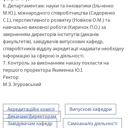
6. Департаментам: науки та інноватики (Ільченко
М.Ю.), міжнародного співробітництва (Сидоренко
С.І.), перспективного розвитку (Новіков О.М.) та
навчально-виховної роботи (Киричок П.О.) за
зверненням директорів інститутів (деканів
факультетів), завідувачів випускових кафедр,
співробітників відділу акредитації надавати необхідну
інформацію за сферою їх діяльності.
7. Контроль за виконанням наказу покласти на
першого проректора Якименка Ю.І.
Ректор
М.З. Згуровський
Акредитаційні комісії
Випускові кафедри
Деканам/Директорам
Завідувачам кафедр
Самоаналіз діяльності