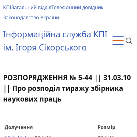
Перейти
КПІ
Загальний відділ
Телефонний довідник
до
Main
Законодавство України
основного
menu
вмісту
Інформаційна служба КПІ
ім. Ігоря Сікорського
РОЗПОРЯДЖЕННЯ № 5-44 || 31.03.10
|| Про розподіл тиражу збірника
наукових праць
Долучення
Розмір