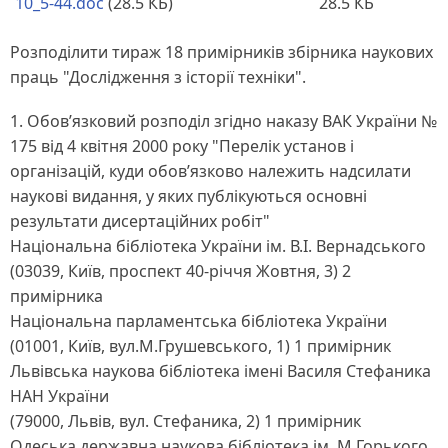
10_5-44.doc
(28.5 КБ)
28.5 КБ
Розподілити тираж 18 примірників збірника наукових
праць "Дослідження з історії техніки".
1. Обов’язковий розподіл згідно наказу ВАК України №
175 від 4 квітня 2000 року "Перелік установ і
організацій, куди обов’язково належить надсилати
наукові видання, у яких публікуються основні
результати дисертаційних робіт"
Національна бібліотека України ім. В.І. Вернадського
(03039, Київ, проспект 40-річчя Жовтня, 3) 2
примірника
Національна парламентська бібліотека України
(01001, Київ, вул.М.Грушевського, 1) 1 примірник
Львівська наукова бібліотека імені Василя Стефаника
НАН України
(79000, Львів, вул. Стефаника, 2) 1 примірник
Одеська державна наукова бібліотека ім. М.Горького