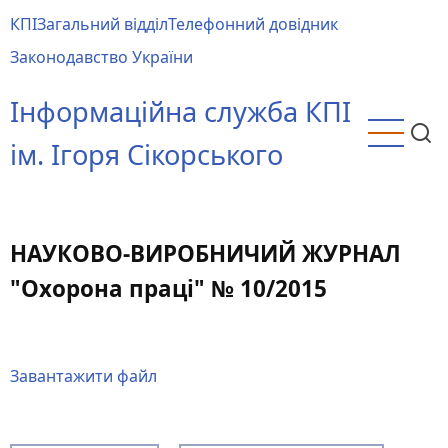
Перейти
КПІ
Загальний відділ
Телефонний довідник
до
Main
Законодавство України
основного
menu
вмісту
Інформаційна служба КПІ
ім. Ігоря Сікорського
НАУКОВО-ВИРОБНИЧИЙ ЖУРНАЛ
"Охорона праці" № 10/2015
Завантажити файл