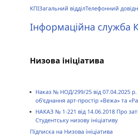
Перейти
КПІ
Загальний відділ
Телефонний довід
до
Main
основного
menu
Інформаційна служба КП
вмісту
Низова ініціатива
Наказ № НОД/299/25 від 07.04.2025 р. 
об'єднання арт-простір «Вежа» та «Ра
НАКАЗ № 1-221 від 14.06.2018 Про з
Студентську низову ініціативу
Підписка на Низова ініціатива