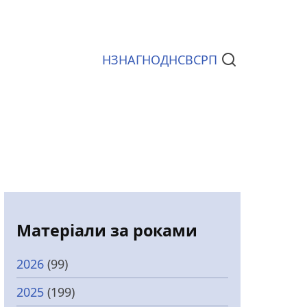
НЗ
НАГ
НОД
НСВС
РП
Документи
Матеріали за роками
2026
(99)
2025
(199)