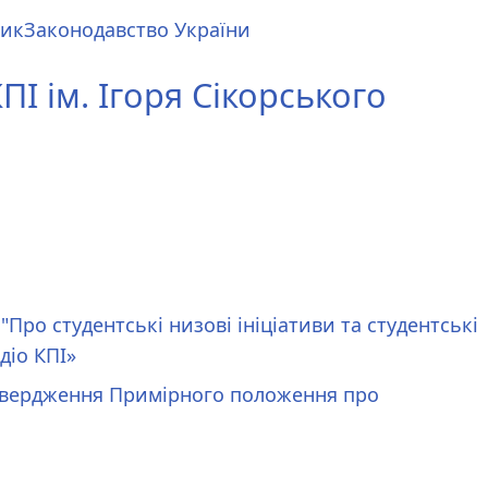
ник
Законодавство України
І ім. Ігоря Сікорського
"Про студентські низові ініціативи та студентські
діо КПІ»
атвердження Примірного положення про