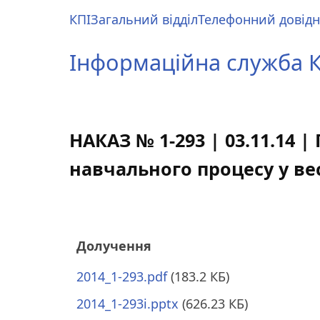
Перейти
КПІ
Загальний відділ
Телефонний довід
до
Main
основного
menu
Інформаційна служба КП
вмісту
НАКАЗ № 1-293 | 03.11.14 
навчального процесу у ве
Долучення
2014_1-293.pdf
(183.2 КБ)
2014_1-293i.pptx
(626.23 КБ)