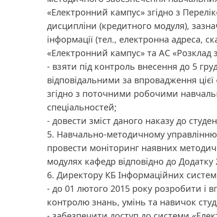
«Електронний кампус» згідно з Перелі
дисципліни (кредитного модуля), зазна
інформації (тел., електронна адреса, с
«Електронний кампус» та АС «Розклад 
- взяти під контроль внесення до 5 гр
відповідальними за впровадження цієї
згідно з поточними робочими навчаль
спеціальностей;
- довести зміст даного наказу до студе
5. Навчально-методичному управлінню ун
провести моніторинг наявних методичн
модулях кафедр відповідно до Додатку 
6. Директору КБ Інформаційних систем 
- до 01 лютого 2015 року розробити і
контролю знань, умінь та навичок студ
- забезпечити доступ до системи «Еле