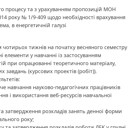
го процесу та з урахуванням пропозицій МОН
2014 року № 1/9-409 щодо необхідності врахування
ема, в енергетичній галузі
м чотирьох тижнів на початку весняного семестру
і елементи у навчанні із застосуванням
ій при опрацюванні теоретичного матеріалу,
 завдань (курсових проектів (робіт)).
льтетів:
че навчання науково-педагогічних працівників
ння і використання веб-ресурсів навчальної
 та затвердження розкладів занять денної форми
ального року;
ку та затвердження розкладів роботи ДЕК у грудні