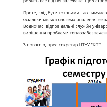
робить все від неї залежене, щоб ство
Проте, слід бути готовими і до тимчас
оскільки міська система опалення не з
Водночас, відповідальні служби універ
вирішення проблеми теплозабезпечен
З повагою, прес-секретар НТУУ "КПІ"