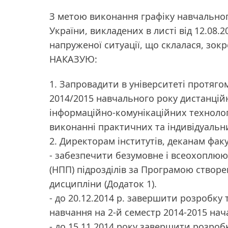
З метою виконання графіку навчально
України, викладених в листі від 12.08.
напруженої ситуації, що склалася, зокр
НАКАЗУЮ:
1. Запровадити в університеті протяго
2014/2015 навчального року дистанційн
інформаційно-комунікаційних технолог
виконанні практичних та індивідуальних
2. Директорам інститутів, деканам факу
- забезпечити безумовне і всеохоплюю
(НПП) підрозділів за Програмою створе
дисципліни (Додаток 1).
- до 20.12.2014 р. завершити розробку
навчання на 2-й семестр 2014-2015 нач
- до 15.11.2014 року завершити розроб