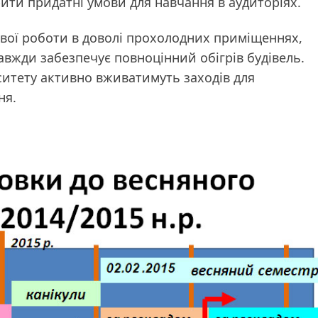
рити придатні умови для навчання в аудиторіях.
ової роботи в доволі прохолодних приміщеннях,
авжди забезпечує повноцінний обігрів будівель.
ситету активно вживатимуть заходів для
ня.