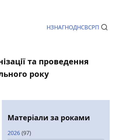
НЗ
НАГ
НОД
НСВС
РП
Документи
нізації та проведення
льного року
Матеріали за роками
2026
(97)