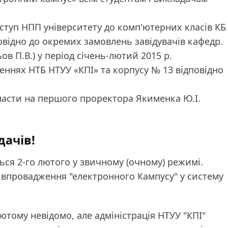
оступ НПП університету до комп'ютерних класів КБ
овідно до окремих замовлень завідувачів кафедр.
в П.В.) у період січень-лютий 2015 р.
ннях НТБ НТУУ «КПІ» та корпусу № 13 відповідно
ласти на першого проректора Якименка Ю.І.
дачів!
ься 2-го лютого у звичному (очному) режимі.
 впровадження "електронного Кампусу" у систему
ютому невідомо, але адміністрація НТУУ "КПІ"