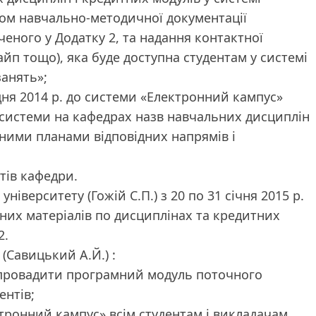
ком навчально-методичної документації
ченого у Додатку 2, та надання контактної
кайп тощо), яка буде доступна студентам у системі
занять»;
удня 2014 р. до системи «Електронний кампус»
 системи на кафедрах назв навчальних дисциплін
ними планами відповідних напрямів і
нтів кафедри.
іверситету (Гожій С.П.) з 20 по 31 січня 2015 р.
их матеріалів по дисциплінах та кредитних
2.
(Савицький А.Й.) :
 впровадити програмний модуль поточного
ентів;
ктронний кампус» всім студентам і викладачам