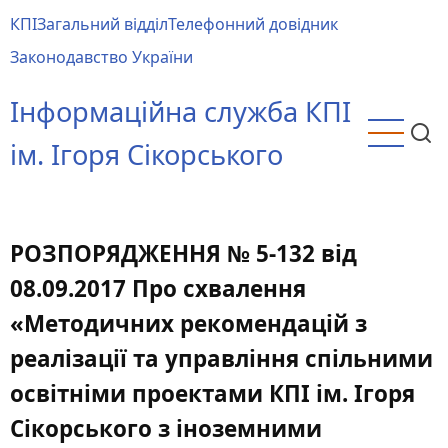
Перейти
КПІ
Загальний відділ
Телефонний довідник
до
Main
Законодавство України
основного
menu
вмісту
Інформаційна служба КПІ
ім. Ігоря Сікорського
РОЗПОРЯДЖЕННЯ № 5-132 від
08.09.2017 Про схвалення
«Методичних рекомендацій з
реалізації та управління спільними
освітніми проектами КПІ ім. Ігоря
Сікорського з іноземними