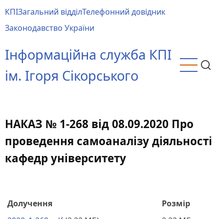
Перейти
КПІ
Загальний відділ
Телефонний довідник
до
Main
Законодавство України
основного
menu
вмісту
Інформаційна служба КПІ
ім. Ігоря Сікорського
НАКАЗ № 1-268 від 08.09.2020 Про
проведення самоаналізу діяльності
кафедр університету
Долучення
Розмір