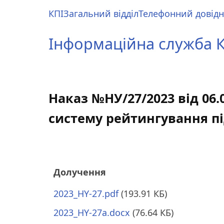
Перейти
КПІ
Загальний відділ
Телефонний довід
до
Main
основного
menu
Інформаційна служба КП
вмісту
Наказ №НУ/27/2023 від 06
систему рейтингування пі
Долучення
2023_HY-27.pdf
(193.91 КБ)
2023_HY-27a.docx
(76.64 КБ)