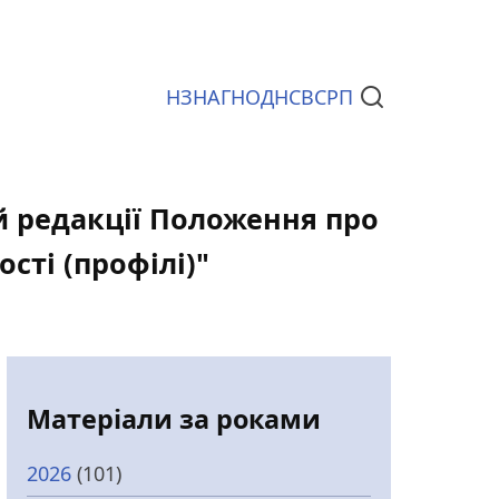
НЗ
НАГ
НОД
НСВС
РП
Документи
ій редакції Положення про
сті (профілі)"
Матеріали за роками
2026
(101)