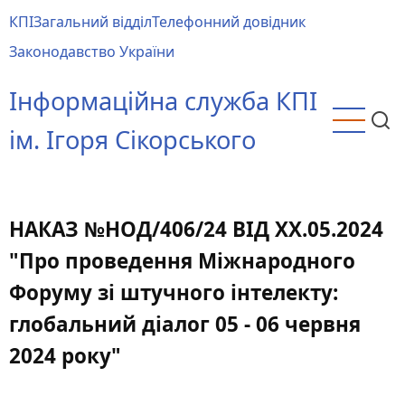
Перейти
КПІ
Загальний відділ
Телефонний довідник
до
Main
Законодавство України
основного
menu
вмісту
Інформаційна служба КПІ
ім. Ігоря Сікорського
НАКАЗ №НОД/406/24 ВІД ХХ.05.2024
"Про проведення Міжнародного
Форуму зі штучного інтелекту:
глобальний діалог 05 - 06 червня
2024 року"