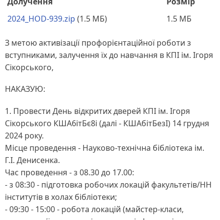
Долучення
Розмір
2024_HOD-939.zip
(1.5 МБ)
1.5 МБ
З метою активізації профорієнтаційної роботи з
вступниками, залучення їх до навчання в КПІ ім. Ігоря
Сікорського,
НАКАЗУЮ:
1. Провести День відкритих дверей КПІ ім. Ігоря
Сікорського КША6ітБє8і (далі - КШАбітБезІ) 14 грудня
2024 року.
Місце проведення - Науково-технічна бібліотека ім.
Г.І. Денисенка.
Час проведення - з 08.30 до 17.00:
- з 08:30 - підготовка робочих локацій факультетів/НН
інститутів в холах бібліотеки;
- 09:30 - 15:00 - робота локацій (майстер-класи,