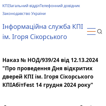
Перейти
КПІ
Загальний відділ
Телефонний довідник
до
Main
Законодавство України
основного
menu
вмісту
Інформаційна служба КПІ
ім. Ігоря Сікорського
Наказ № НОД/939/24 від 12.13.2024
"Про проведення Дня відкритих
дверей КПІ ім. Ігоря Сікорського
КПІАбітFest 14 грудня 2024 року"