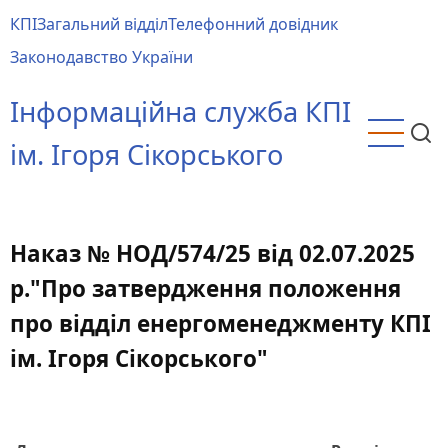
Перейти
КПІ
Загальний відділ
Телефонний довідник
до
Main
Законодавство України
основного
menu
вмісту
Інформаційна служба КПІ
ім. Ігоря Сікорського
Наказ № НОД/574/25 від 02.07.2025
р."Про затвердження положення
про відділ енергоменеджменту КПІ
ім. Ігоря Сікорського"