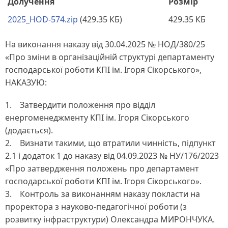
Долучення
Розмір
2025_HOD-574.zip
(429.35 КБ)
429.35 КБ
На виконання наказу від 30.04.2025 № НОД/380/25
«Про зміни в організаційній структурі департаменту
господарської роботи КПІ ім. Ігоря Сікорського»,
НАКАЗУЮ:
1. Затвердити положення про відділ
енергоменеджменту КПІ ім. Ігоря Сікорського
(додається).
2. Визнати такими, що втратили чинність, підпункт
2.1 і додаток 1 до наказу від 04.09.2023 № НУ/176/2023
«Про затвердження положень про департамент
господарської роботи КПІ ім. Ігоря Сікорського».
3. Контроль за виконанням наказу покласти на
проректора з науково-педагогічної роботи (з
розвитку інфраструктури) Олександра МИРОНЧУКА.