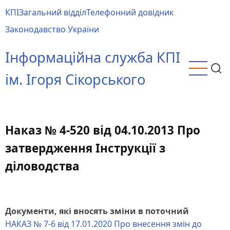
Перейти
КПІ
Загальний відділ
Телефонний довідник
до
Main
Законодавство України
основного
menu
вмісту
Інформаційна служба КПІ
ім. Ігоря Сікорського
Наказ № 4-520 від 04.10.2013 Про
затвердження Інструкції з
діловодства
Документи, які вносять зміни в поточний
НАКАЗ № 7-6 від 17.01.2020 Про внесення змін до