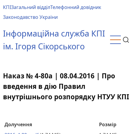
Перейти
КПІ
Загальний відділ
Телефонний довідник
до
Main
Законодавство України
основного
menu
вмісту
Інформаційна служба КПІ
ім. Ігоря Сікорського
Наказ № 4-80а | 08.04.2016 | Про
введення в дію Правил
внутрішнього розпорядку НТУУ КПІ
Долучення
Розмір