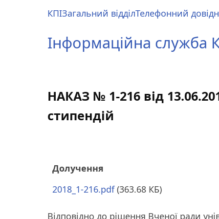
Перейти
КПІ
Загальний відділ
Телефонний довід
до
Main
основного
menu
Інформаційна служба КП
вмісту
НАКАЗ № 1-216 від 13.06.
стипендій
Долучення
2018_1-216.pdf
(363.68 КБ)
Відповідно до рішення Вченої ради унів