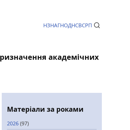
НЗ
НАГ
НОД
НСВС
РП
Документи
 призначення академічних
Матеріали за роками
2026
(97)