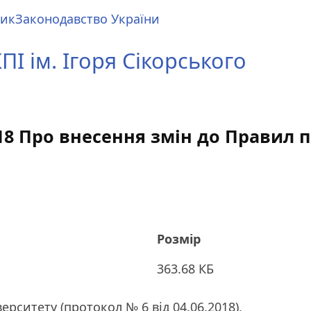
ник
Законодавство України
І ім. Ігоря Сікорського
2018 Про внесення змін до Правил
Розмір
363.68 КБ
ерситету (протокол № 6 від 04.06.2018),