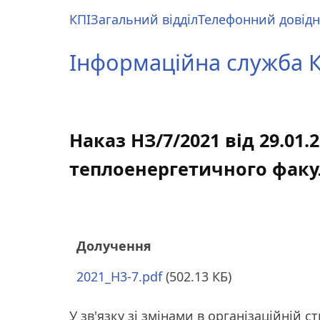
Перейти
КПІ
Загальний відділ
Телефонний довід
до
Main
основного
menu
Інформаційна служба КП
вмісту
Наказ НЗ/7/2021 від 29.01.
теплоенергетичного факу
Долучення
2021_H3-7.pdf
(502.13 КБ)
У зв'язку зі змінами в організаційній 