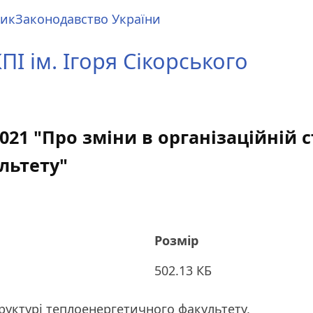
ник
Законодавство України
І ім. Ігоря Сікорського
2021 "Про зміни в організаційній 
льтету"
Розмір
502.13 КБ
структурі теплоенергетичного факультету,