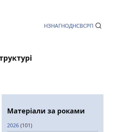
НЗ
НАГ
НОД
НСВС
РП
Документи
структурі
Матеріали за роками
2026
(101)