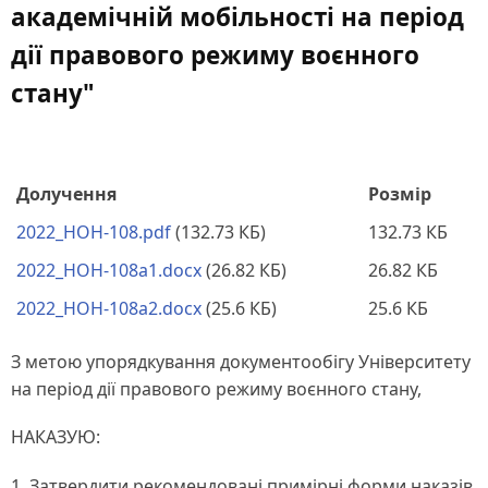
академічній мобільності на період
дії правового режиму воєнного
стану"
Долучення
Розмір
2022_HOH-108.pdf
(132.73 КБ)
132.73 КБ
2022_HOH-108a1.docx
(26.82 КБ)
26.82 КБ
2022_HOH-108a2.docx
(25.6 КБ)
25.6 КБ
З метою упорядкування документообігу Університету
на період дії правового режиму воєнного стану,
НАКАЗУЮ:
1. Затвердити рекомендовані примірні форми наказів