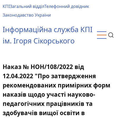
Перейти
КПІ
Загальний відділ
Телефонний довідник
до
Main
Законодавство України
основного
menu
вмісту
Інформаційна служба КПІ
ім. Ігоря Сікорського
Наказ № НОН/108/2022 від
12.04.2022 "Про затвердження
рекомендованих примірних форм
наказів щодо участі науково-
педагогічних працівників та
здобувачів вищої освіти в